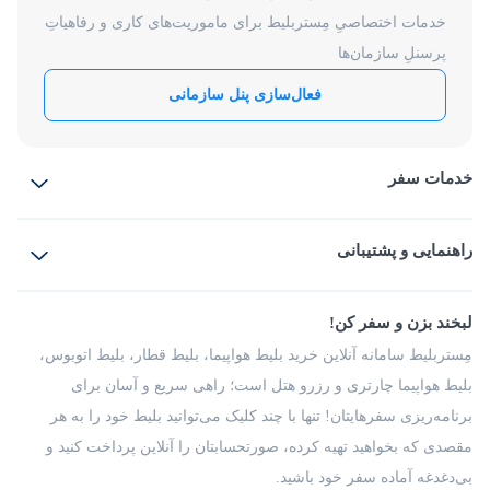
خدمات اختصاصیِ مِستربلیط برای ماموریت‌های کاری و رفاهیاتِ
پرسنلِ سازمان‌ها
فعال‌سازی پنل سازمانی
خدمات سفر
بلیط هواپیما
رزرو هتل
بلیط قطار
راهنمایی و پشتیبانی
بلیط اتوبوس
بلیط سواری
پرسش‌های متداول
پیشنهادها و شکایات
شرایط و مقررات
لبخند بزن و سفر کن!
مجله مِستربلیط
راهکار سازمانی
فرصت‌های شغلی
مِستربلیط سامانه آنلاین خرید بلیط هواپیما، بلیط قطار، بلیط اتوبوس،
درباره ما
بلیط هواپیما چارتری و رزرو هتل است؛ راهی سریع و آسان برای
برنامه‌ریزی سفرهایتان! تنها با چند کلیک می‌توانید بلیط خود را به هر
مقصدی که بخواهید تهیه کرده، صورتحسابتان را آنلاین پرداخت کنید و
بی‌دغدغه آماده سفر خود باشید.