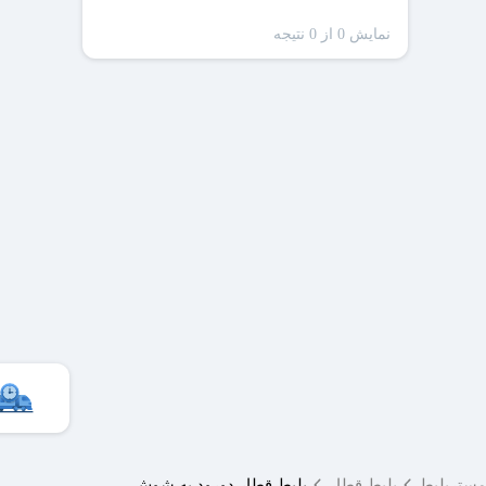
نمایش 0 از 0 نتیجه
ظرفیت
سا
مِستربلیط
بلیط قطار
بلیط قطار دورود به شوش