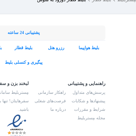
پشتیبانی 24 ساعته
بلیط هواپیما
رزرو هتل
بلیط قطار
ب
پیگیری و کنسلی بلیط
راهنمایی و پشتیبانی
لبخند بزن و سف
پرسش‌های متداول
راهکار سازمانی
مِستربلیط سامانه
پیشنهادها و شکایات
فرصت‌های شغلی
سفرهایتان! تنها 
شرایط و مقررات
درباره ما
باشید.
مجله مِستربلیط