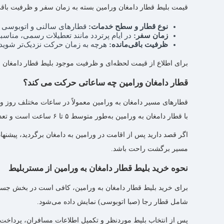
قیمت بلیط قطار دامغان ورامین بسته به زمان سفر و ظرفیت باقی‌ما
نوع قطار و سطح خدمات:
قطارهای سالنی و اتوبوسی مان
زمان سفر:
در ایام پرتردد مانند تعطیلات رسمی، مناس
ظرفیت باقی‌مانده:
هرچه به زمان حرکت نزدیک‌تر شوید،
برای اطلاع از قیمت لحظه‌ای و ظرفیت موجود بلیط قطار دامغان به
قطار دامغان ورامین چه ساعاتی حرکت می کند؟
قطارهای مسیر دامغان به ورامین معمولاً در ساعات مختلف روز
با قطار دامغان به ورامین به‌طور متوسط ۵ تا ۶ ساعت است و تعداد توقف‌ها و شرایط مسیر می‌تواند باعث تغییر جزئی در زمان رسیدن شود.
اگر قصد دارید پس از اقامت در ورامین به دامغان برگردید، پیشنه
مسیر برگشت راحت باشد.
نحوه خرید بلیط قطار دامغان به ورامین از مستربلیط
برای خرید بلیط قطار دامغان به ورامین، کافی است در بخش جستجوی 
شامل قطار رجا (صبا اتوبوسی) نمایش داده می‌شود.
پس از انتخاب بلیط موردنظر و تکمیل اطلاعات مسافران، پرداخت آنل