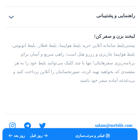
بلیط هواپیما
رزرو هتل
بلیط قطار
راهنمایی و پشتیبانی
بلیط اتوبوس
بلیط سواری
پرسش‌های متداول
پیشنهادها و شکایات
شرایط و مقررات
لبخند بزن و سفر کن!
مجله مِستربلیط
راهکار سازمانی
فرصت‌های شغلی
مِستربلیط سامانه آنلاین خرید بلیط هواپیما، بلیط قطار، بلیط اتوبوس،
درباره ما
بلیط هواپیما چارتری و رزرو هتل است؛ راهی سریع و آسان برای
برنامه‌ریزی سفرهایتان! تنها با چند کلیک می‌توانید بلیط خود را به هر
مقصدی که بخواهید تهیه کرده، صورتحسابتان را آنلاین پرداخت کنید و
بی‌دغدغه آماده سفر خود باشید.
salam@mrbilit.com
فیلتر و مرتب‌سازی
روز قبل
روز بعد
تمامی حقوق برای شرکت عتیق گشت اصفهان محفوظ است.