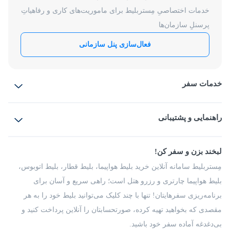
خدمات اختصاصیِ مِستربلیط برای ماموریت‌های کاری و رفاهیاتِ
پرسنلِ سازمان‌ها
فعال‌سازی پنل سازمانی
خدمات سفر
بلیط هواپیما
رزرو هتل
بلیط قطار
راهنمایی و پشتیبانی
بلیط اتوبوس
بلیط سواری
پرسش‌های متداول
پیشنهادها و شکایات
شرایط و مقررات
لبخند بزن و سفر کن!
مجله مِستربلیط
راهکار سازمانی
فرصت‌های شغلی
مِستربلیط سامانه آنلاین خرید بلیط هواپیما، بلیط قطار، بلیط اتوبوس،
درباره ما
بلیط هواپیما چارتری و رزرو هتل است؛ راهی سریع و آسان برای
برنامه‌ریزی سفرهایتان! تنها با چند کلیک می‌توانید بلیط خود را به هر
مقصدی که بخواهید تهیه کرده، صورتحسابتان را آنلاین پرداخت کنید و
بی‌دغدغه آماده سفر خود باشید.