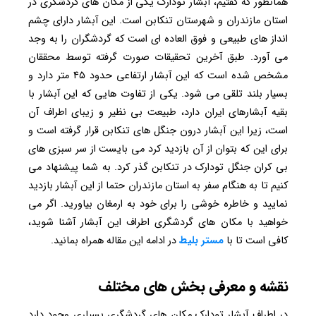
همانطور که گفتیم، آبشار تودارک یکی از مکان های گردشگری در
استان مازندران و شهرستان تنکابن است. این آبشار دارای چشم
انداز های طبیعی و فوق العاده ای است که گردشگران را به وجد
می آورد. طبق آخرین تحقیقات صورت گرفته توسط محققان
مشخص شده است که این آبشار ارتفاعی حدود ۴۵ متر دارد و
بسیار بلند تلقی می شود. یکی از تفاوت هایی که این آبشار با
بقیه آبشارهای ایران دارد، طبیعت بی نظیر و زیبای اطراف آن
است، زیرا این آبشار درون جنگل های تنکابن قرار گرفته است و
برای این که بتوان از آن بازدید کرد می بایست از سر سبزی های
بی کران جنگل تودارک در تنکابن گذر کرد. به شما پیشنهاد می
کنیم تا به هنگام سفر به استان مازندران حتما از این آبشار بازدید
نمایید و خاطره خوشی را برای خود به ارمغان بیاورید. اگر می
خواهید با مکان های گردشگری اطراف این آبشار آشنا شوید،
کافی است تا با
مستر بلیط
در ادامه این مقاله همراه بمانید.
نقشه و معرفی بخش های مختلف
در اطراف آبشار تودارک مکان های گردشگری بسیاری وجود دارد