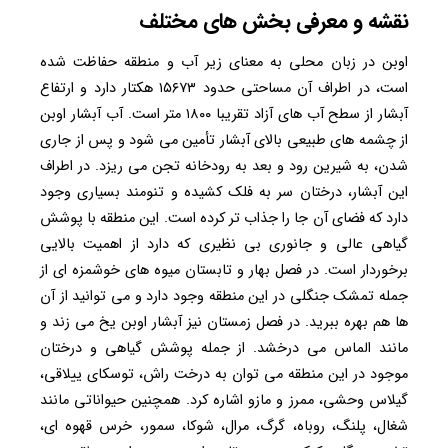
نقشه و معرفی بخش های مختلف
اوبن در زبان محلی به معنای زیر آب و منطقه حفاظت شده
است، در اطراف آن مساحتی حدود ۱۵۶۷۳ هکتار دارد و ارتفاع
آبشار از سطح آب های آزاد تقریبا ۱۸۰۰ متر است. آب آبشار اوبن
از چشمه های طبیعی بالای آبشار تأمین می شود و پس از جاری
شدن، به شیرین رود و بعد به رودخانه تجن می ریزد. در اطراف
این آبشار، درختان سر به فلک کشیده و تنومند بسیاری وجود
دارد که فضای آن جا را جذاب تر کرده است. این منطقه با پوشش
گیاهی عالی و جانوری بی نظیری که دارد از اهمیت بالایی
برخوردار است. در فصل بهار و تابستان میوه های خوشمزه ای از
جمله تمشک جنگلی در این منطقه وجود دارد و می توانید از آن
ها هم بهره ببرید. در فصل زمستان نیز آبشار اوبن یخ می زند و
مانند الماس می درخشد. از جمله پوشش گیاهی و درختان
موجود در این منطقه می توان به درخت راش، توسکای ییلاقی،
گیلاس وحشی، ممرز و مازو اشاره کرد. همچنین حیواناتی مانند
شغال، پلنگ، روباه، گرگ، مرال، شوکا، سمور، خرس قهوه ای،