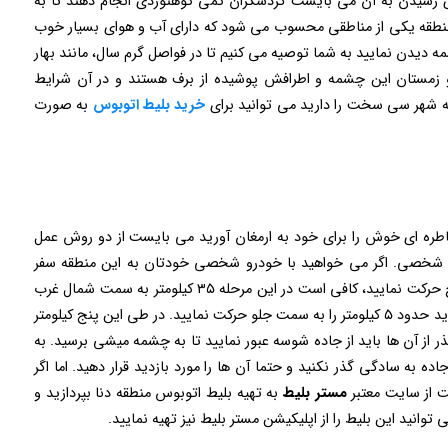
رای رسیدن به آن می بایست گردشگران کمی کوهنوردی انجام دهند تا به
ن منطقه یکی از مناطقی محسوب می شود که دارای آب و هوای بسیار خوب
 دیدن نمایید به شما توصیه می کنیم تا در فواصل گرم سال، مانند بهار
 و زمستان این چشمه و اطرافش پوشیده از برف هستند و در آن شرایط
شهر سی سخت را دارید می توانید برای
خرید بلیط اتوبوس
به صورت
 خاطره ای خوش را برای خود به ارمغان آورید می بایست از دو روش عمل
ودرو شخصی. اگر می خواهید با خودرو شخصی خودتان به این منطقه سفر
نمایید می بایست از محل سکونت خود به سمت یاسوج حرکت نمایید، کافی است در این مرحله ۳۵ کیلومتر به سمت شمال غرب
حرکت کنید تا به شهر سی سخت برسید. در ادامه مسیر باید حدود ۵ کیلومتر را به سمت جلو حرکت نمایید. در طی این پنج کیلومتر
 از آن ها باید از جاده شوسه عبور نمایید تا به چشمه میشی برسید. به
ده به سادگی گذر نکنید و حتما آن ها را مورد بازدید قرار دهید. اما اگر
ست از سایت معتبر
مستر بلیط
به تهیه بلیط اتوبوس منطقه دنا بپردازید و
توانید این بلیط را از اپلیکیشن مستر بلیط نیز تهیه نمایید.