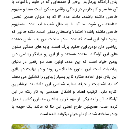
بنای آرامگاه بپردازیم. برخی از عددهایی که در علوم ریاضیات با
آن ها سر و کار داریم در زندگی واقعی ممکن است معنا و مفهوم
خاصی داشته باشند، مانند عدد ۱۳ که به عنوان عددی نحس
شناخته می شود، اما آیا تا به حال شنیده اید عدد 10مفهوم
خاصی داشته باشد؟ احتمالا پاسختان منفی است. نکته جالبی که
وجود دارد این است که عدد 10در ساخت این بنا، نشان دهنده
ریاضی دان بودن این حکیم بزرگ است. پایه های سنگی ستون
های این آرامگاه 10عدد هستند و از این رو بیانگر ریاضی دان
بودن خیام است که این عدد، اولین عدد دو رقمی در دنیای
ریاضیات است. این ستون ها بالا می روند و در نهایت در بالای
این بنای فوق العاده ستاره ۵ پر بسیار زیبایی را تشکیل می دهند
که به آشناییت و حرفه ستاره شناسی این دانشمند نیشابوری
اشاره دارد. ترکیب اعداد و اشکال هندسی به کار رفته در این
آرامگاه، آن را به یکی از مهم ترین بناهای معماری کشور تبدیل
کرده است. همچنین طرح اصلی این بنا که مانند یک خیمه یا
چادر ساخته شده، از نام خیام برگرفته شده است.