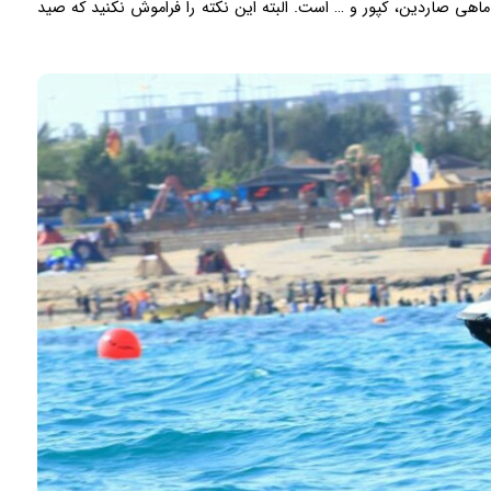
 ماهی صاردین، کپور و … است. البته این نکته را فراموش نکنید که صید