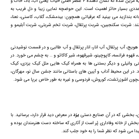
اگر به داخل حوض نگاهی بیندازید، می بینید که به ۴ پایه مزین شده که نشان دهنده ۴ عنصر اصلی حیات یعنی آب، باد، خاک و
عددی بسیار حائز اهمیت است. این حوضچه نمایی زیبا و دل فریب به
ه بندازید می بینید که عرقیاتی همچون: بیدمشک، گلاب، کاسنی، نعنا،
انند: شربت سکنجبین، شربت پرتقال، شربت تخم شربتی، شربت آبلیمو و
یج، آب پرتقال، آب انار، انار پرتقال و آب طالبی و در قسمت نوشیدنی
قهوه فرانسه، کاپوچینو، شیرقهوه، شیر کاکائو و … به چشم می خورد. در
وانیلی و دیگر بستنی ها به همراه کیک هایی مثل کیک یزدی، کیک
 در این محیط آداب و آیین های باستانی مانند جشن سال نو، مهرگان،
همچون اشوزرتشت، کوروش، فردوسی و غیره به طور خاص برپا می شود.
مان، بخشی که در آن صنایع دستی
یزد
در معرض دید قرار دارد، برسانید. با
بخش از خانه وفاداری پُر است از آثاری که ساخته دست هنرمندان بوده و
پیدا می شود که نظر شما را به خود جلب کند.