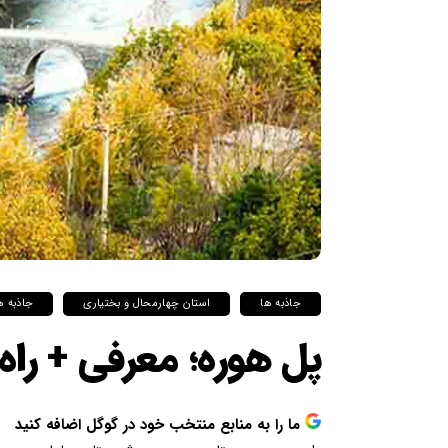
جاذبه ها
استان چهارمحال و بختیاری
جاذبه ه
پل هوره؛ معرفی + را
ما را به منابع منتخب خود در گوگل اضافه کنید