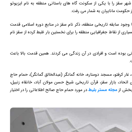
 شهر سقز را با یکی از سکونت گاه های باستانی منطقه به نام ایزیوتو
کز حکومت ماناییان به شمار می رفت.
وجود سابقه تاریخی منطقه، ذکر نام سقز در منابع دوره اسلامی قدمت
اری از نقاط جغرافیایی منطقه را برای نخستین بار ظبط کرده از سقز نام
انی بوده است و افرادی در آن زندگی می کردند. همین قدمت بالا باعث
.
، غار کرفتو، مسجد دومناره، خانه گمانگر (عبدالخالق گمانگر)، حمام حاج
اتحاد، بازار سقز، قرآن تاریخی شیخ حسن مولان آباد، خانقاه زنبیل،
ن بخش از
مجله مستر بلیط
در مورد حمام حاج صالح اطلاعاتی را در اختیار