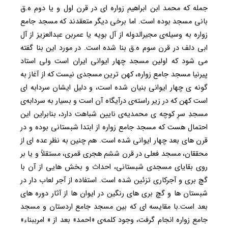
جمله که محمد ابن ابراهیم زواره ای در قرن اول و یا دوم ه.ق
بانی مسجد بوده است. اما برخی دیگر متعقدند که مسجد جامع
زواره به وسیله‌ی مجیرالدوله از آل بویه یا عمربن عبدالعزیز از آل
ابی دلف در قرن سوم ه.ق بنا شده است. در مورد این بنا گفته
می شود که اولین مسجد چهار ایوانی ایران است ولی استاد
پیرنیا مسجد جامع زواره، کهن ترین مسجدی نیست که از آغاز به
گونه ی چهار ایوانی بنیان شده است، و دلیل ایشان سردابه ای
است کهن که در زیر راسته‌ی درآیگاه آن است و بسیار به سردابه‌ی
مسجدِ سرِ کوچه ی محمدیه‌ی نایین شباهت دارد، بنابراین این
احتمال هست که مسجد جامع زواره از ابتدا شبستانی بوده و در
قرن های بعد چهار ایوانی شده است. هم چنین به نظر عده ای از
محققان، مسجد فعلی در قرن ششم هجری قمری، مستقلاً و یا بر
روی بقایای مسجدی شبستانی، احداث و بخش هایی از آن با
گچ بری و آجرکاری تزئین شده است. استفاده از آجر لعاب دار در
شبستان ها و گچ بری های رنگین در ایوان ها از آثار دوره های
بعد است.با مقایسه ای که بین مسجد جامع اردستان و مسجد
جامع زواره انجام گرفت، وجود کلمه‌ی «احمد» بعد از « امرببناء»