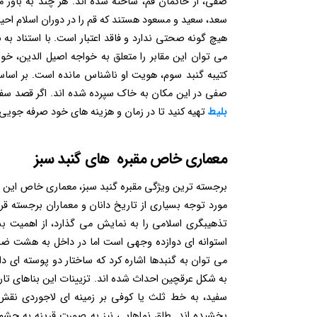
صفی، از حاکمان قم، ساخته شده اند. هر چند به باور مر
سعد، سعید و مسعود هستند که قم را در دوران اسلام احیا
هیچ گونه صحتی ندارد و فاقد اعتبار است. با استناد ب
می توان این مقابر را متعلق به خواجه اصیل الدین، 
کتیبه گنبد سوم، هویت او ناشناس مانده است. بر اساس
صفی در این مکان به خاک سپرده شده اند. اگر قصد سفر ب
بلیط
تهیه کنید تا در زمان و هزینه های خود صرفه جویی 
معماری خاص مقبره های گنبد سبز
برجسته ترین ویژگی مقبره گنبد سبز، معماری خاص این ابن
مورد توجه بسیاری از تاریخ دانان و معماران برجسته قرا
تذهیبگری اسلامی را به نمایش می گذارد، از اهمیت بس
استوانه ای دوازده وجهی است اما در داخل به هشت ضلع
می توان به گنبدها اشاره کرد که ساختار دو پوسته ای 
به شکل عرقچین احداث شده اند. تزیینات این بناهای تاری
سفید، به خط ثلث یا کوفی بر زمینه ای لاجوردی نقش
بخشیده اند. طاق نماهایی نیز به صورت قرینه به چش