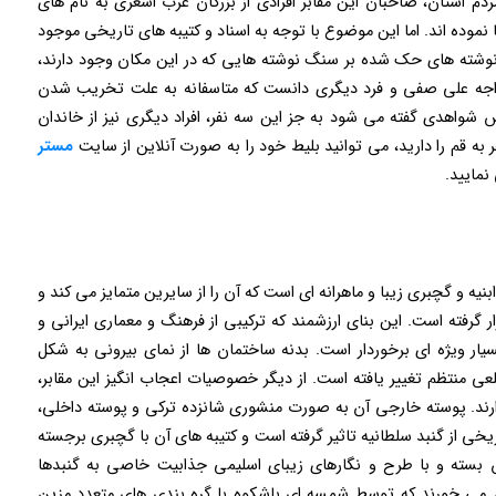
دم استان، صاحبان این مقابر افرادی از بزرگان عرب اشعری به نام های
 نموده اند. اما این موضوع با توجه به اسناد و کتیبه های تاریخی موجود
ه نوشته های حک شده بر سنگ نوشته هایی که در این مکان وجود دارند،
خواجه علی صفی و فرد دیگری دانست که متاسفانه به علت تخریب شدن
 شواهدی گفته می شود به جز این سه نفر، افراد دیگری نیز از خاندان
ه قم را دارید، می توانید بلیط خود را به صورت آنلاین از سایت
مستر
نمایید.
یه و گچبری زیبا و ماهرانه ای است که آن را از سایرین متمایز می کند و
ر گرفته است. این بنای ارزشمند که ترکیبی از فرهنگ و معماری ایرانی و
یار ویژه ای برخوردار است. بدنه ساختمان ها از نمای بیرونی به شکل
ی منتظم تغییر یافته است. از دیگر خصوصیات اعجاب انگیز این مقابر،
دارند. پوسته خارجی آن به صورت منشوری شانزده ترکی و پوسته داخلی،
خی از گنبد سلطانیه تاثیر گرفته است و کتیبه های آن با گچبری برجسته
 بسته و با طرح و نگارهای زیبای اسلیمی جذابیت خاصی به گنبدها
م می خورند که توسط شمسه ای باشکوه با گره بندی های متعدد مزین