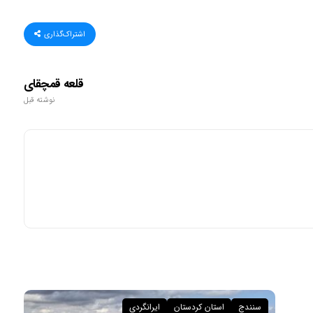
اشتراک‌گذاری
قلعه قمچقای
نوشته قبل
سنندج
استان کردستان
ایرانگردی