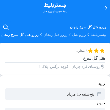
رزرو هتل گل سرخ زنجان
مِستربلیط
رزرو هتل
رزرو هتل زنجان
رزرو هتل گل سرخ زنجان
3 ستاره
هتل گل سرخ
روستای قره چریان - کوچه نرگس- پلاک 4
ورود
خروج