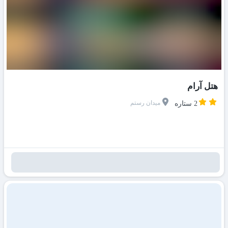
هتل آرام
میدان رستم
2 ستاره