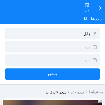
هتل
رزرو هتل زابل
جستجو
مِستربلیط
رزرو هتل
رزرو هتل زابل