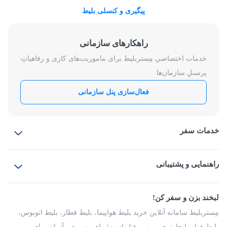
پیگیری و کنسلی بلیط
راهکارهای سازمانی
خدمات اختصاصیِ مِستربلیط برای ماموریت‌های کاری و رفاهیاتِ
پرسنلِ سازمان‌ها
فعال‌سازی پنل سازمانی
خدمات سفر
بلیط هواپیما
رزرو هتل
بلیط قطار
راهنمایی و پشتیبانی
بلیط اتوبوس
بلیط سواری
پرسش‌های متداول
پیشنهادها و شکایات
شرایط و مقررات
لبخند بزن و سفر کن!
مجله مِستربلیط
راهکار سازمانی
فرصت‌های شغلی
مِستربلیط سامانه آنلاین خرید بلیط هواپیما، بلیط قطار، بلیط اتوبوس،
درباره ما
بلیط هواپیما چارتری و رزرو هتل است؛ راهی سریع و آسان برای