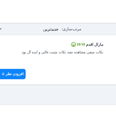
مرتب‌سازی:
سایر قوانین مهمانپذیر نیکان مهر تهراناقامت خانم تنها بالای 18 سال با ارائه مدارک شناسایی در این
مارال اقدم
10/10
نکات منفی:مشاهده نشد نکات مثبت:عالی و ایده آل بود
افزودن نظر