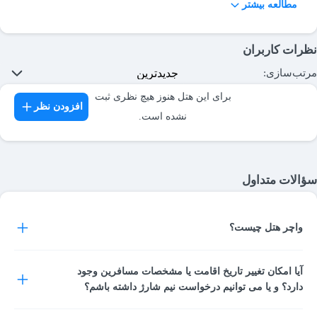
مطالعه بیشتر
نظرات کاربران
مرتب‌سازی:
برای این هتل هنوز هیچ نظری ثبت
افزودن نظر
نشده است.
سؤالات متداول
واچر هتل چیست؟
واچر هتل نوعی رسید پرداخت و تایید رزرو اتاق شماست. واچر بعد از
آیا امکان تغییر تاریخ اقامت یا مشخصات مسافرین وجود
آنکه پرداخت شما نهایی شد، از سوی سیستم پرداخت آنلاین صادر شده
دارد؟ و یا می توانیم درخواست نیم شارژ داشته باشم؟
و در اختیار شما قرار می‌گیرد و شما آن را هنگام ورود به هتل، به
پذیرشگر هتل تحویل می دهید. اطلاعات کامل رزرو انجام شده مانند
این مسائل با توجه به شرایط و مقررات هتل مربوطه بررسی خواهند