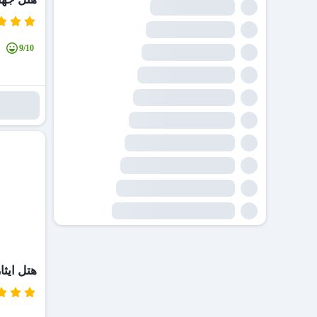
9/10
هتل ایثا