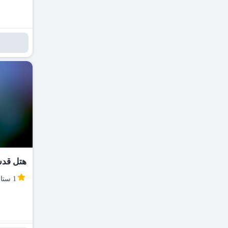
هتل قد
1 ستاره