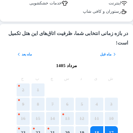
اینترنت
خدمات خشکشویی
رستوران و کافی شاپ
در بازه زمانی انتخابی شما، ظرفیت اتاق‌های این هتل تکمیل
است!
ماه قبل
ماه بعد
مرداد 1405
ش
ی
د
س
چ
پ
ج
2
1
9
8
7
6
5
4
3
16
15
14
13
12
11
10
23
22
21
20
19
18
17