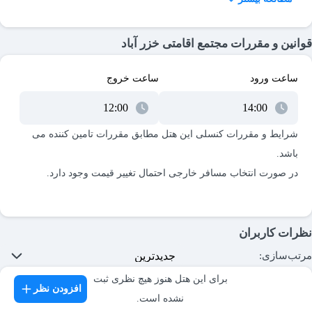
و امکانات متنوع، تجربه‌ای خوشایند و خاطره‌ای ماندگار را برای
مهمانانش به ارمغان می‌آورد. در این مطلب، جنبه‌های مختلف این
قوانین و مقررات مجتمع اقامتی خزر آباد
مجتمع، از جمله تسهیلات اقامتی، امکانات تفریحی و سایر خدمات
موجود، به طور جامع بررسی خواهد شد.
ساعت ورود
ساعت خروج
رزرو هتل خزر آباد ساری در مِستربلیط
رزرو هتل خزر آباد ساری از طریق مِستربلیط، یکی از بهترین گزینه‌ها
شرایط و مقررات کنسلی این هتل مطابق مقررات تامین کننده می
برای داشتن اقامتی آسوده و بی‌دردسر محسوب می‌شود. با بازدید از
وب‌سایت مِستربلیط، این امکان را دارید تا از تخفیف‌های اختصاصی و
نرخ‌های به‌روز این هتل بهره‌مند شوید و با ثبت رزرو آنلاین، سفری
آرامش‌بخش را برای خود رقم بزنید.
نظرات کاربران
با انتخاب و رزرو هتل خزر آباد ساری از طریق پلتفرم مِستربلیط، امکان
بهره‌مندی از طیف گسترده‌ای از امکانات و خدمات هتل فراهم می‌شود
مرتب‌سازی:
که اقامتی آسوده و دلپذیر را برای مهمانان تضمین می‌کند. افزون بر
برای این هتل هنوز هیچ نظری ثبت
افزودن نظر
این، خدمات پشتیبانی 24 ساعته مِستربلیط، شما را قادر می‌سازد تا در
نشده است.