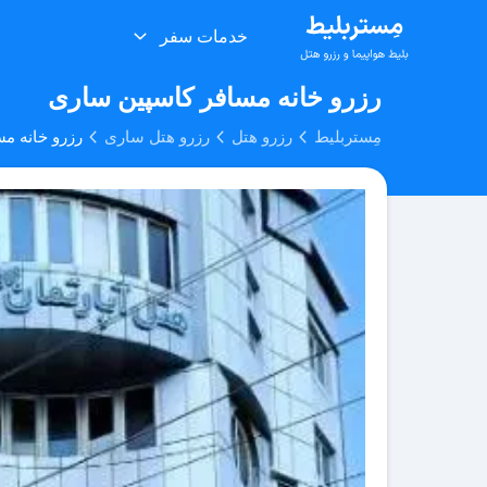
خدمات سفر
رزرو خانه مسافر کاسپین ساری
مِستربلیط
رزرو هتل
رزرو هتل ساری
رزرو خانه م