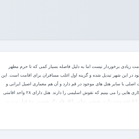
 قدمت زیادی برخوردار نیست اما به دلیل فاصله بسیار کمی که تا حرم مطهر
 در این شهر تبدیل شده و گزینه اول اغلب مسافران برای اقامت است. این
اصلی با سایر هتل های موجود در قم دارد و آن هم معماری اصیل ایرانی و
اسلامی ای است که دارد، در ساختمان بیرونی هتل کاشی کاری هایی را می بینیم که نقوش اسلیمی را دارند. هتل دارای ۲۸ واحد اقامتی
است که به صورت اتاق های دو تخته توئین و دبل، سه تخته تا ۵ تخته وجود دارند. همچنین تمامی اتاق های ذکر شده در نوع فول بورد نیز
ویس بهداشتی فرنگی و ایرانی، حوله حمام و دمپایی های روفرشی و دمپایی
سایر امکاناتی که این هتل ۳ ستاره دارد شامل تلویزیون LCD، تخت های زیبا و بسیار راحت، سالن کنفرانس و اجتماعات، کمد لباس، میز