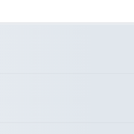
تلویزیون در لابی
نمازخانه