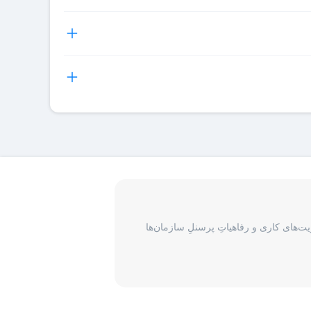
 میتوانند اقدام به دریافت فاکتور رسمی برای هر رزرو هتل
و در اختیار شما قرار می‌گیرد و شما آن را هنگام ورود به
نان و یکسری جزئیات در مورد رزرو انجام شده در واچر ذکر
ی گیرد، برای پیگیری درخواست مسافران لازم است با بخش
‌های کاری و رفاهیاتِ پرسنلِ سازمان‌ها