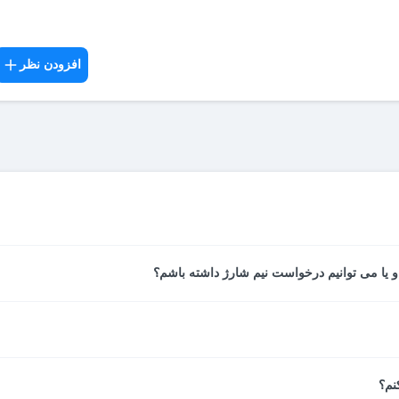
افزودن نظر
 بعد از آنکه پرداخت شما نهایی شد، از سوی سیستم پرداخت آنلاین صادر شده 
نجام شده مانند مشخصات اتاق، تاریخ، مدت اقامت، خدمات هتل، نام میهما
 خواهند شد، در صورت امکان تغییرات به درخواست مسافر این کار انجام م
 خانم یا دو آقا است، اما اتاق دبل یک تخت دونفرۀ مناسب زوج‌ دارد.
نم؟