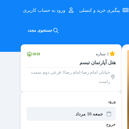
پیگیری خرید و کنسلی
ورود به حساب کاربری
جستجوی مجدد
1 ستاره
10/10
هتل آپارتمان تبسم
خیابان امام رضا-امام رضا3 فرعی دوم سمت
راست
ورود
خروج