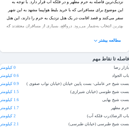
نزدیک‌ترین فاصله به حرم مطهر و در فلکه آب قرار دارد. با توجه به
این موضوع برای مسافرانی که با خرید بلیط هواپیما مشهد به این شهر
سفر می‌کنند و قصد اقامت در یک هتل نزدیک به حرم را دارند، این هتل
بهترین انتخاب به‌شمار می‌رود. درواقع، بسیاری از مسافران معتقدند که
برای سفرهای بعدی هتل رضویه را انتخاب می‌کنند. از نقاط قوت این
مطالعه بیشتر
هتل با توجه به نظر مهمانان می‌توان به قیمت مناسب، کیفیت عالی
غذا، رفتار محترمانه و حرفه‌ای پرسنل و امکانات عالی اشاره کرد.
فاصله تا نقاط مهم
رزرو هتل رضویه مشهد در مِستربلیط
بازار رضا
0 کیلومتر
باب الجواد
0.6 کیلومتر
برای رزرو هتل رضویه مشهد پس از تعیین تاریخ وورد و خروج خود،
بست شیخ حر عاملی- بست پایین خیابان (خیابان نواب صفوی )
0.9 کیلومتر
روی گزینه جستجو کلیک کرده تا لیستی از اتاق‌ها برای شما باز شود. بعد
بست شیخ طوسی (خیابان شیرازی)
1.5 کیلومتر
از مشاهده لیست اتاق‌ها، با کلیک روی گزینه افزودن اتاق، دکمه ادامه
بست شیخ بهایی
1.6 کیلومتر
فرایند رزرو فعال شده و در مرحله بعد باید اطلاعات خود مانند نام و نام
حرم مطهر
1.7 کیلومتر
خانوادگی و کدملی را وارد کرده و روی دکمه تایید کلیک کنید. پس از
باب الرضا(درب فلکه آب)
2 کیلومتر
کلیک، صفحه‌ای برای شما باز شده که اطلاعات رزرو را نشان می‌دهد؛
بست شیخ طبرسی (خیابان طبرسی)
2.1 کیلومتر
پس از تایید این مرحله به درگاه‌های پرداخت هدایت می‌شود. اطلاعات