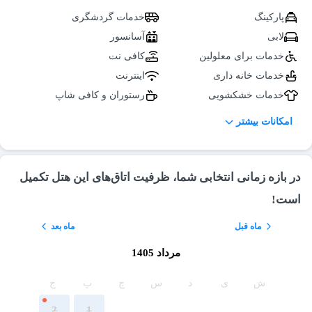
پارکینگ
خدمات گردشگری
لابی
آسانسور
خدمات برای معلولین
کافی نت
خدمات خانه داری
اینترنت
خدمات خشکشویی
رستوران و کافی شاپ
سرمایش و گرمایش
پذیرایی در اتاق
امکانات بیشتر
صندوق امانات
اعلام حریق
سرویس بهداشتی ایرانی (لابی)
اتاق چمدان
رمپ
تلویزیون در لابی
در بازه زمانی انتخابی شما، ظرفیت اتاق‌های این هتل تکمیل
تاکسی سرویس
نمازخانه
است!
ماه قبل
ماه بعد
مرداد 1405
ش
ی
د
س
چ
پ
ج
2
1