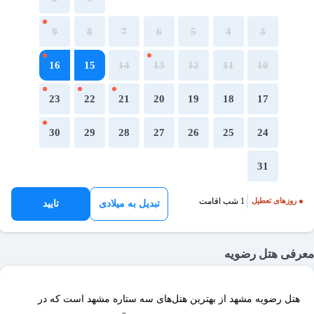
9
8
7
6
5
4
3
16
15
14
13
12
11
10
23
22
21
20
19
18
17
30
29
28
27
26
25
24
31
1 شب اقامت
روزهای تعطیل
تبدیل به میلادی
تایید
معرفی هتل رضویه
هتل رضویه مشهد از بهترین هتل‌های سه ستاره مشهد است که در