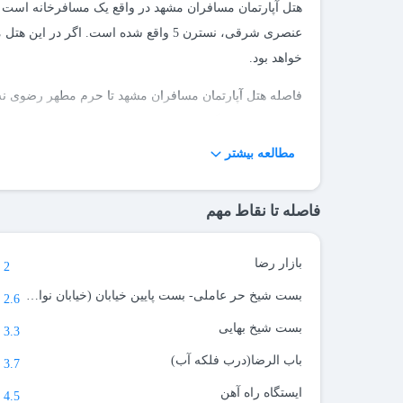
هتل آپارتمان مسافران مشهد در واقع یک مسافرخانه است که
عنصری شرقی، نسترن 5 واقع شده است. ا
خواهد بود.
فاصله هتل آپارتمان مسافران مشهد تا حرم مطهر رضوی نه 
به زیارت بپردازید می توانید به وسیله خودرو این زمان را ک
مطالعه بیشتر
فاصله تا نقاط مهم
بازار رضا
2 کیلومتر
بست شیخ حر عاملی- بست پایین خیابان (خیابان نواب صفوی )
2.6 کیلومتر
بست شیخ بهایی
3.3 کیلومتر
باب الرضا(درب فلکه آب)
3.7 کیلومتر
ایستگاه راه آهن
4.5 کیلومتر