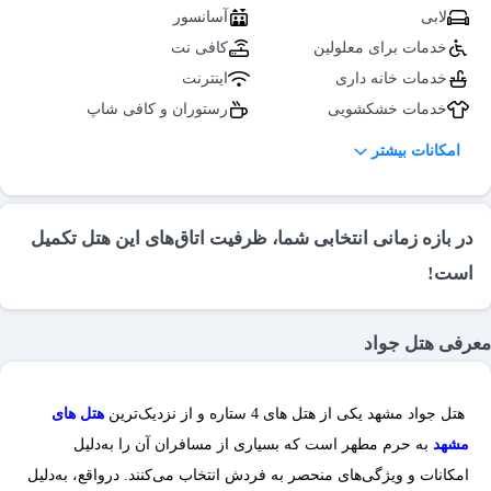
لابی
آسانسور
خدمات برای معلولین
کافی نت
خدمات خانه داری
اینترنت
خدمات خشکشویی
رستوران و کافی شاپ
سرمایش و گرمایش
ورزش و سرگرمی سرپوشیده
امکانات بیشتر
پذیرایی در اتاق
صندوق امانات
اعلام حریق
اتاق چمدان
تاکسی سرویس
نمازخانه
در بازه زمانی انتخابی شما، ظرفیت اتاق‌های این هتل تکمیل
خدمات تور
سالن کنفرانس
است!
سالن اجتماعات
فروشگاه و غرفه
سالن همایش
اسپا
معرفی هتل جواد
هتل جواد مشهد یکی از هتل های 4 ستاره و از نزدیک‌ترین
هتل ‌های
مشهد
به حرم مطهر است که بسیاری از مسافران آن را به‌دلیل
امکانات و ویژگی‌های منحصر به فردش انتخاب می‌کنند. درواقع، به‌دلیل