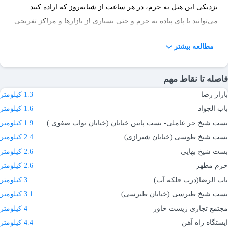
نزدیکی این هتل به حرم، در هر ساعت از شبانه‌روز که اراده کنید
می‌توانید با پای پیاده به حرم و حتی بسیاری از بازارها و مراکز تفریحی
بروید.
مطالعه بیشتر
رزرو هتل جواد مشهد در مِستربلیط
فاصله تا نقاط مهم
رزرو هتل جواد مشهد انتخابی عالی برای افرادی به‌شمار می‌رود که
بازار رضا
1.3 کیلومتر
می‌خواهند اقامتی بی‌دغدغه و لوکس را در نزدیکی حرم تجربه کنند. این
باب الجواد
1.6 کیلومتر
هتل در خیابان امام رضای مشهد قرار دارد و آمارها نشان می‌دهد که
بست شیخ حر عاملی- بست پایین خیابان (خیابان نواب صفوی )
1.9 کیلومتر
هتل جواد جز هتل‌های محبوب و پرطرفدار مسافران از شهرهای مختلف
بست شیخ طوسی (خیابان شیرازی)
2.4 کیلومتر
است. با توجه به این موضوع باید حتماً از قبل این هتل را رزرو کرده تا با
بست شیخ بهایی
2.6 کیلومتر
تکمیل ظرفیت مواجه نشوید. شما عزیزان می‌توانید در همین صفحه و
حرم مطهر
2.6 کیلومتر
در قسمت مربوطه نام هتل و شهر مقصد خود را مشخص و در نهایت با
باب الرضا(درب فلکه آب)
3 کیلومتر
توجه به تاریخ اقامت خود، اتاق یا سوئیت موردنظر را برگزینید.
بست شیخ طبرسی (خیابان طبرسی)
3.1 کیلومتر
مِستربلیط برای هتل‌هایی مانند هتل جواد برای مسافران خود قیمت‌های
مجتمع تجاری زیست خاور
4 کیلومتر
پایین‌تری را دریافت کرده و به همین دلیل، با قیمت مناسب و اقتصادی
ایستگاه راه آهن
4.4 کیلومتر
می‌توانید مکان اقامتی خود را در هتل جواد رزرو کنید.