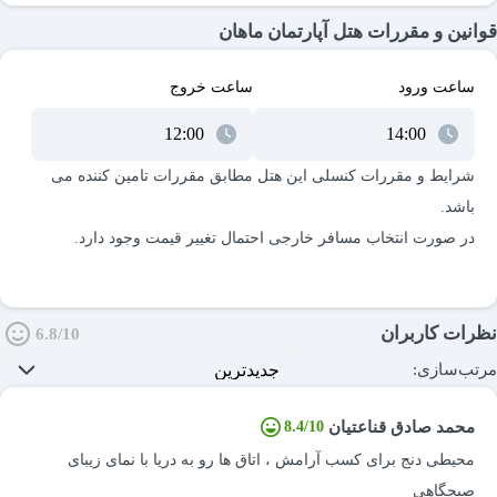
قوانین و مقررات هتل آپارتمان ماهان
شهر بروید درست جایی که تنها 25 کیلومتر با فریدون کنار فاصله دارد و
این یعنی دسترسی به هر 2 شهر برای تان راحت خواهد بود.
ساعت ورود
ساعت خروج
از ویژگی ها و امکانات خوب این هتل می توانیم به سوئیت هایی با
دیزاین زیبا به همراه کلیه وسایل رفاهی اشاره کنیم. این هتل در نزدیکی
چندین جاذبه گردشگری و تفریحی و مراکز تجاری قرار دارد. محیط هتل
شرایط و مقررات کنسلی این هتل مطابق مقررات تامین کننده می
ساحلی ماهان محمود آباد بسیار آرام و ساکت و دارای کادری مجرب در
جهت خدمات رسانی به مسافرین است و علاوه بر آن صبحانه ها و
غذاهای متنوعی هم سرو می کنند.
نظرات کاربران
6.8/10
مرتب‌سازی:
محمد صادق قناعتیان
8.4/10
محیطی دنج برای کسب آرامش ، اتاق ها رو به دریا با نمای زیبای
صبحگاهی