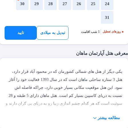
30
29
28
27
26
25
24
31
1 شب اقامت
روزهای تعطیل
تبدیل به میلادی
تایید
معرفی هتل آپارتمان ماهان
یکی دیگر از هتل های شمالی کشورمان که در محمود آباد قرار دارد،
هتل 3 ستاره ساحلی ماهان است که در سال 1393 فعالیت خود را آغاز
نمود. این هتل موقعیت مکانی بسیار خوبی دارد، چراکه فاصله اش
نسبت به دریای کاسپین بسیار کم است. هتل ماهان دارای 5 طبقه و 28
سوئیت است که هر کدام چشم اندازی زیبا رو به دریای بی کران دارند و
چیزی که سبب شده بسیاری از مسافرین برای اقامت این هتل را
مطالعه بیشتر
انتخاب کنند، وجود همین چشم انداز زیبا و البته امکاناتی مدرن است.
برای رسیدن به هتل ساحلی ماهان محمود آباد باید به 7 کیلومتری این