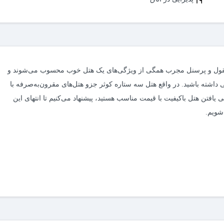
عقول و پرسنل مجرب همگی از ویژگی‌های یک هتل خوب محسوب می‌شوند و
داشته باشید. در واقع هتل سه ستاره کوثر جزو هتل‌های مقرون‌به‌صرفه با
در پی یافتن هتل باکیفیت با قیمت مناسب هستید، پیشنهاد می‎‌کنیم تا انتهای این
 شویم.
 اگرچه این هتل سه ستاره است اما امکانات و خدماتی بالاتر از اغلب هتل‌های
سه ستاره را در اختیار مسافران قرار می‌دهد. بی‌شک ساحل اختصاصی یکی از دلایل مجبوبیت هتل کوثر به حساب می‌آید. 24 باب اتاق
.
ر ساحل این هتل از مرکز شهر هم فقط حدود 10دقیقه فاصله دارد و شما به راحتی می‌توانید با وسیله شخصی یا تاکسی‌ها و
یم، بازار زیتون، بازار پردیس و... دسترسی داشته باشید. همچنین مکان‌های