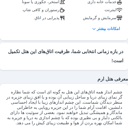
خدمات خانه داری
استخر، جکوزی یا سونا
اینترنت
رستوران و کافی شاپ
سرمایش و گرمایش
پذیرایی در اتاق
صندوق امانات
اعلام حریق
امکانات بیشتر
سرویس بهداشتی ایرانی (لابی)
اتاق چمدان
سرویس بهداشتی فرنگی
تلویزیون در لابی
(لابی)
در بازه زمانی انتخابی شما، ظرفیت اتاق‌های این هتل تکمیل
تاکسی سرویس
نمازخانه
است!
خدمات تور
سالن اجتماعات
سالن همایش
فضای سبز
معرفی هتل ارم
آرایشگاه مردانه
چشم انداز همه اتاق‌های این هتل به گونه ای است که شما نظاره
گر نمای زیبای دریا و ساحل زیبایی آن بوده و یا افق زیبای جزیره در
منظر دیدگان شماست. این چشم اندازهای زیبا با ایجاد احساسی
دلنشین، اقامت آرام شما را در این جزیره رویایی به خاطراتی
ماندگار و همیشگی تبدیل خواهند نمود. بعضی از سوئیت ها دارای
بالکنی دلباز و بی نظیری بوده که با چشم اندازی به دریا و جزیره به
شما امکان بهره بردن از هوا و طبیعت زیبای کیش را می دهد.