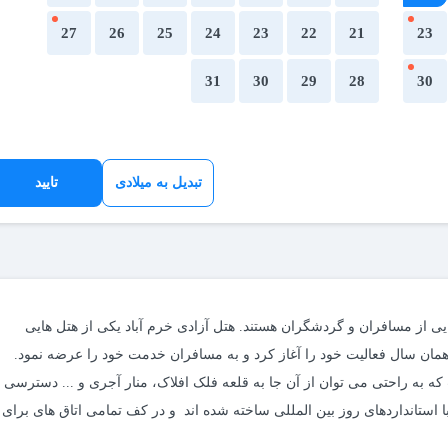
27
26
25
24
23
22
21
23
31
30
29
28
30
تبدیل به میلادی
تایید
یی از مسافران و گردشگران هستند. هتل آزادی خرم آباد یکی از هتل هایی
ر گرفت و در همان سال فعالیت خود را آغاز کرد و به مسافران خدمت خود را عرضه نمود.
ه به راحتی می توان از آن جا به قلعه فلک افلاک، منار آجری و ... دسترسی
ی 7 طبقه است که مناسب با استانداردهای روز بین المللی ساخته شده اند و در کف تمامی اتاق های برای