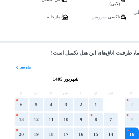
(لابی)
گی
تاکسی سرویس
نمازخانه
ما، ظرفیت اتاق‌های این هتل تکمیل است!
ماه بعد
شهریور 1405
ج
ش
ی
د
س
چ
پ
ج
6
5
4
3
2
1
2
13
12
11
10
9
8
7
9
20
19
18
17
16
15
14
16