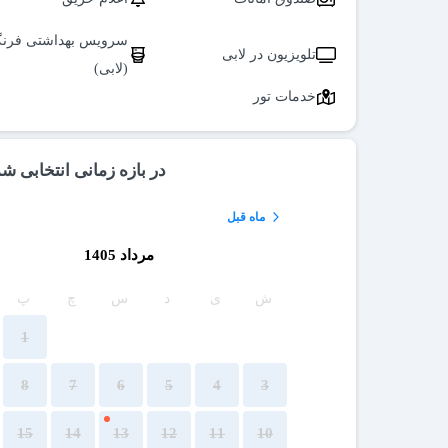
سرویس بهداشتی فرن
تلویزیون در لابی
(لابی)
خدمات تور
در بازه زمانی انتخابی ش
ماه قبل
مرداد 1405
ش
ی
د
س
چ
پ
1
8
7
6
5
4
3
15
14
13
12
11
10