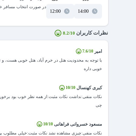
نظرات کاربران
8.2/10
امیر
7.6/10
با توجه به محدودیت هتل در خرم آباد، هتل خوبی هست، و 
خوبی داره
کبری کهنسال
10/10
نکات منفی:نداشت نکات مثبت:از همه نظر خوب بود برخور
چی
مسعود خسروانى فراهانى
10/10
نکات منفی:چیزی مشاهده نشد نکات مثبت:خیلی مطلوب بو