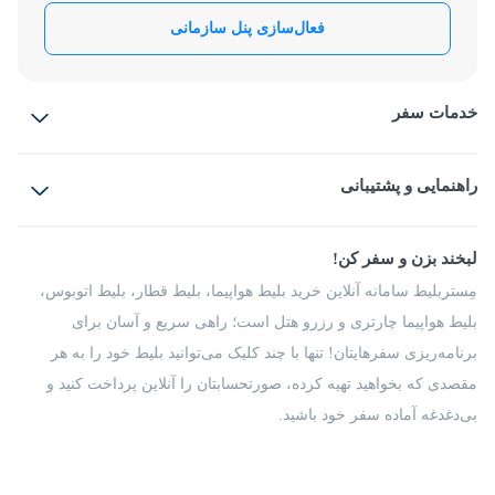
تعیین هزینه کنسلی بر عهده هتل ها است و در هنگام رزرو آنلاین از
فعال‌سازی پنل سازمانی
آیا امکان ورود حیوان خانگی در هتل وجود دارد؟
سایت مستر بلیط با مطالعه قوانین کنسلی مطلع خواهید شد.
بسته به شرایط و مقررات هتل ها متفاوت است.لطفا قبل از رزرو با
خدمات سفر
امکان ارائه فاکتور رسمی برای رزرو هتل در مستربلیط وجود
پشتیبانی مستر بلیط هماهنگ کنید.
دارد؟
بلیط هواپیما
رزرو هتل
بلیط قطار
راهنمایی و پشتیبانی
بلیط اتوبوس
این امکان برای تمامی کاربران سازمانی فراهم است و در پنل
سازمانی، با مراجعه به قسمت گزارش های مالی و سفر، این دسته از
بلیط سواری
پرسش‌های متداول
پیشنهادها و شکایات
کاربران میتوانند اقدام به دریافت فاکتور رسمی برای هر رزرو هتل
داشته باشند
شرایط و مقررات
لبخند بزن و سفر کن!
مجله مِستربلیط
راهکار سازمانی
فرصت‌های شغلی
مِستربلیط سامانه آنلاین خرید بلیط هواپیما، بلیط قطار، بلیط اتوبوس،
درباره ما
بلیط هواپیما چارتری و رزرو هتل است؛ راهی سریع و آسان برای
برنامه‌ریزی سفرهایتان! تنها با چند کلیک می‌توانید بلیط خود را به هر
مقصدی که بخواهید تهیه کرده، صورتحسابتان را آنلاین پرداخت کنید و
بی‌دغدغه آماده سفر خود باشید.