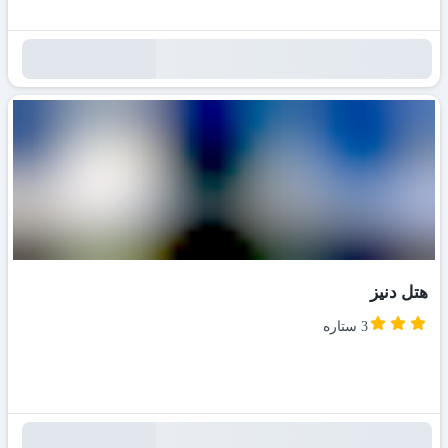
هتل دنیز
3 ستاره