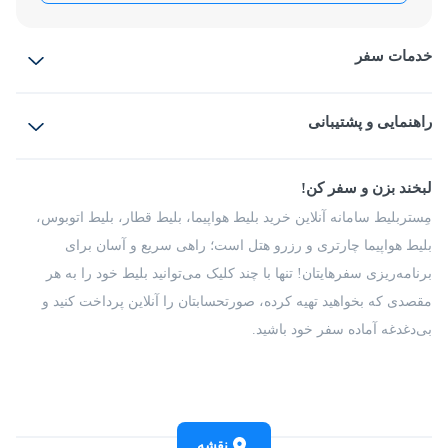
خدمات سفر
بلیط هواپیما
رزرو هتل
بلیط قطار
راهنمایی و پشتیبانی
بلیط اتوبوس
بلیط سواری
پرسش‌های متداول
پیشنهادها و شکایات
شرایط و مقررات
لبخند بزن و سفر کن!
مجله مِستربلیط
راهکار سازمانی
فرصت‌های شغلی
مِستربلیط سامانه آنلاین خرید بلیط هواپیما، بلیط قطار، بلیط اتوبوس،
درباره ما
بلیط هواپیما چارتری و رزرو هتل است؛ راهی سریع و آسان برای
برنامه‌ریزی سفرهایتان! تنها با چند کلیک می‌توانید بلیط خود را به هر
مقصدی که بخواهید تهیه کرده، صورتحسابتان را آنلاین پرداخت کنید و
بی‌دغدغه آماده سفر خود باشید.
نقشه