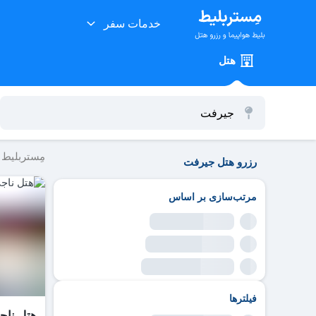
خدمات سفر
هتل
مِستربلیط
رزرو هتل جیرفت
مرتب‌سازی بر اساس
فیلترها
هتل ناج