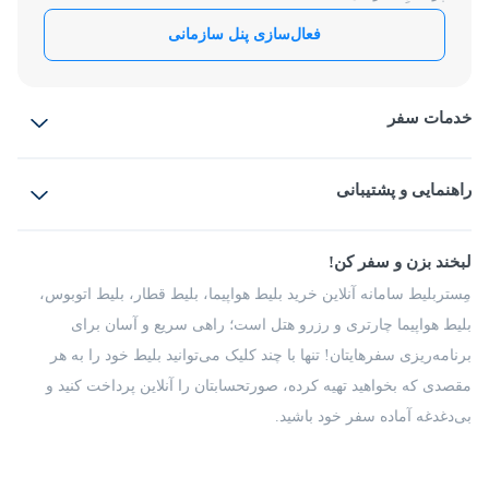
فعال‌سازی پنل سازمانی
خدمات سفر
بلیط هواپیما
رزرو هتل
بلیط قطار
راهنمایی و پشتیبانی
بلیط اتوبوس
بلیط سواری
پرسش‌های متداول
پیشنهادها و شکایات
شرایط و مقررات
لبخند بزن و سفر کن!
مجله مِستربلیط
راهکار سازمانی
فرصت‌های شغلی
مِستربلیط سامانه آنلاین خرید بلیط هواپیما، بلیط قطار، بلیط اتوبوس،
درباره ما
بلیط هواپیما چارتری و رزرو هتل است؛ راهی سریع و آسان برای
برنامه‌ریزی سفرهایتان! تنها با چند کلیک می‌توانید بلیط خود را به هر
مقصدی که بخواهید تهیه کرده، صورتحسابتان را آنلاین پرداخت کنید و
بی‌دغدغه آماده سفر خود باشید.