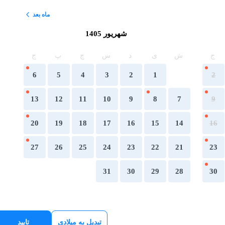
ماه بعد
شهریور 1405
ج
ش
ی
د
س
چ
پ
ج
6
5
4
3
2
1
2
13
12
11
10
9
8
7
9
20
19
18
17
16
15
14
16
27
26
25
24
23
22
21
23
31
30
29
28
30
تبدیل به میلادی
تایید