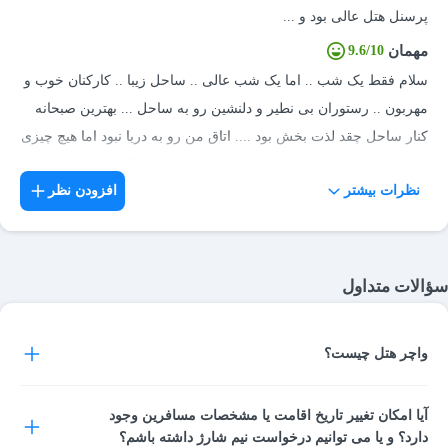
پرسنل هتل عالی بود و ...
مهمان
9.6/10
سلام فقط یک شب .. اما یک شب عالی .. ساحل زیبا .. کارکنان خوب و
مهربون .. رستوران بی نطیر و دلنشین رو به ساحل ... بهترین صبحانه
کنار ساحل چقد لذت بخش بود .... اتاق من رو به دریا نبود اما هیچ چیزی
از هتل کم نمیکرد ... من تازه رفتم اما دلم برایش تنگ شد .. . نمی دانم
نظرات بیشتر
افزودن نظر
چه موقع اما در اولین فرصت با خانواده ام بر میگردم ... خیلی متشکرم
از مدیریت و کارکنان خونگرم هتل نارین .. Hi Just a night .. But a great
night .. Beautiful beach .. Good staff and kind .. Relaxed and pleasant
restaurant by the beach ... Best breakfast by the beach How enjoyable
سؤالات متداول
.... My room was not by the sea But nothing was missing from the hotel
... I just went but I miss it. I do not know when but with my family at
واچر هتل چیست؟
the earliest opportunity ... Thank you very much to the management
and warm staff of the Narin Hotel ..
واچر هتل نوعی رسید پرداخت و تایید رزرو اتاق شماست. واچر بعد از
آیا امکان تغییر تاریخ اقامت یا مشخصات مسافرین وجود
آنکه پرداخت شما نهایی شد، از سوی سیستم پرداخت آنلاین صادر شده
مهمان
9.2/10
دارد؟ و یا می توانیم درخواست نیم شارژ داشته باشم؟
و در اختیار شما قرار می‌گیرد و شما آن را هنگام ورود به هتل، به