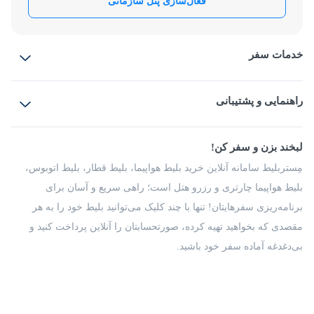
فعال‌سازی پنل سازمانی
بسته به شرایط و مقررات هتل ها متفاوت است.لطفا قبل از رزرو با
امکان ارائه فاکتور رسمی برای رزرو هتل در مستربلیط وجود
پشتیبانی مستر بلیط هماهنگ کنید.
دارد؟
خدمات سفر
بلیط هواپیما
رزرو هتل
این امکان برای تمامی کاربران سازمانی فراهم است و در پنل
سازمانی، با مراجعه به قسمت گزارش های مالی و سفر، این دسته از
بلیط قطار
راهنمایی و پشتیبانی
بلیط اتوبوس
کاربران میتوانند اقدام به دریافت فاکتور رسمی برای هر رزرو هتل
بلیط سواری
داشته باشند
پرسش‌های متداول
پیشنهادها و شکایات
شرایط و مقررات
لبخند بزن و سفر کن!
مجله مِستربلیط
راهکار سازمانی
فرصت‌های شغلی
مِستربلیط سامانه آنلاین خرید بلیط هواپیما، بلیط قطار، بلیط اتوبوس،
درباره ما
بلیط هواپیما چارتری و رزرو هتل است؛ راهی سریع و آسان برای
برنامه‌ریزی سفرهایتان! تنها با چند کلیک می‌توانید بلیط خود را به هر
مقصدی که بخواهید تهیه کرده، صورتحسابتان را آنلاین پرداخت کنید و
بی‌دغدغه آماده سفر خود باشید.