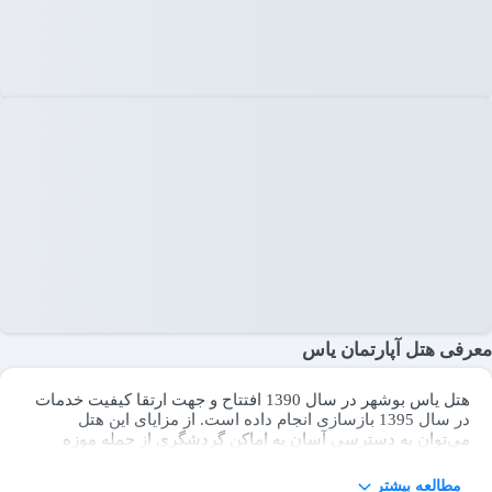
معرفی هتل آپارتمان یاس
هتل یاس بوشهر در سال 1390 افتتاح و جهت ارتقا کیفیت خدمات
در سال 1395 بازسازی انجام داده است. از مزایای این هتل
می‌توان به دسترسی آسان به اماکن گردشگری از جمله موزه
دریانوردی، مسجد شیخ سعدون و فرودگاه اشاره نمود. این هتل در
4 طبقه و 23 باب اتاق با پرسنلی مجرب و آموزش دیده با افتخار
مطالعه بیشتر