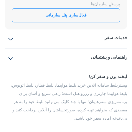
پرسنلِ سازمان‌ها
فعال‌سازی پنل سازمانی
خدمات سفر
بلیط هواپیما
رزرو هتل
بلیط قطار
راهنمایی و پشتیبانی
بلیط اتوبوس
بلیط سواری
پرسش‌های متداول
پیشنهادها و شکایات
شرایط و مقررات
لبخند بزن و سفر کن!
مجله مِستربلیط
راهکار سازمانی
فرصت‌های شغلی
مِستربلیط سامانه آنلاین خرید بلیط هواپیما، بلیط قطار، بلیط اتوبوس،
درباره ما
بلیط هواپیما چارتری و رزرو هتل است؛ راهی سریع و آسان برای
برنامه‌ریزی سفرهایتان! تنها با چند کلیک می‌توانید بلیط خود را به هر
مقصدی که بخواهید تهیه کرده، صورتحسابتان را آنلاین پرداخت کنید و
بی‌دغدغه آماده سفر خود باشید.