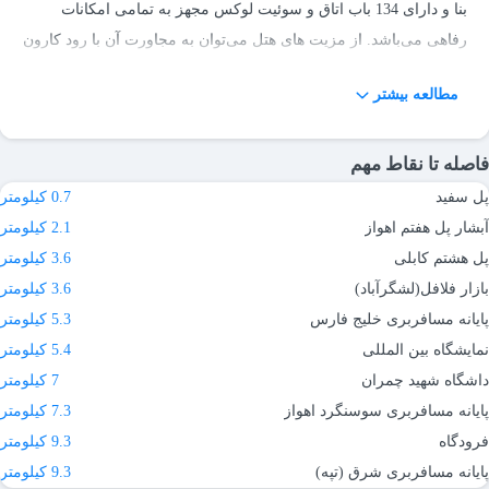
بنا و دارای 134 باب اتاق و سوئیت لوکس مجهز به تمامی امکانات
رفاهی می‌باشد. از مزیت های هتل می‌توان به مجاورت آن با رود کارون
و پل سفید که از زیبایی های شهر اهواز می‌باشد، اشاره کرد. هتل پارس
مطالعه بیشتر
با پرسنلی آموزش دیده و مجرب فرصت میزبانی از شما را غنیمت
شمرده و اقامتی متفاوت و بیادماندنی را برای میهمانان گرامی آرزومند
است.
فاصله تا نقاط مهم
پل سفید
0.7 کیلومتر
آبشار پل هفتم اهواز
2.1 کیلومتر
پل هشتم کابلی
3.6 کیلومتر
بازار فلافل(لشگرآباد)
3.6 کیلومتر
پایانه مسافربری خلیج فارس
5.3 کیلومتر
نمایشگاه بین المللی
5.4 کیلومتر
داشگاه شهید چمران
7 کیلومتر
پایانه مسافربری سوسنگرد اهواز
7.3 کیلومتر
فرودگاه
9.3 کیلومتر
پایانه مسافربری شرق (تپه)
9.3 کیلومتر