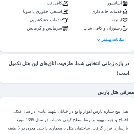
آسانسور
کافی نت
خدمات خانه داری
استخر، جکوزی یا سونا
اینترنت
خدمات خشکشویی
رستوران و کافی شاپ
سرمایش و گرمایش
پذیرایی در اتاق
صندوق امانات
امکانات بیشتر
اعلام حریق
سرویس بهداشتی ایرانی (لابی)
اتاق چمدان
تلویزیون در لابی
سرویس بهداشتی فرنگی
در بازه زمانی انتخابی شما، ظرفیت اتاق‌های این هتل تکمیل
تاکسی سرویس
(لابی)
است!
نمازخانه
سالن کنفرانس
سالن اجتماعات
سالن آمفی تئاتر
معرفی هتل پارس
فروشگاه و غرفه
سالن همایش
هتل پنج ستاره پارس اهواز واقع در خیابان شهید عابدی در سال 1352
افتتاح و جهت بهبود و ارتقا سطح کیفی خدمات در سال 1395 مورد
بازسازی قرار گرفت. ساختمان هتل با معماری داخلی مدرن در 5 طبقه