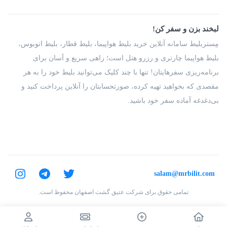
بلیط سواری
پرسش‌های متداول
پیشنهادها و شکایات
شرایط و مقررات
لبخند بزن و سفر کن!
مجله مِستربلیط
راهکار سازمانی
فرصت‌های شغلی
مِستربلیط سامانه آنلاین خرید بلیط هواپیما، بلیط قطار، بلیط اتوبوس،
درباره ما
بلیط هواپیما چارتری و رزرو هتل است؛ راهی سریع و آسان برای
برنامه‌ریزی سفرهایتان! تنها با چند کلیک می‌توانید بلیط خود را به هر
مقصدی که بخواهید تهیه کرده، صورتحسابتان را آنلاین پرداخت کنید و
بی‌دغدغه آماده سفر خود باشید.
salam@mrbilit.com
تمامی حقوق برای شرکت عتیق گشت اصفهان محفوظ است.