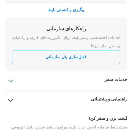
پیگیری و کنسلی بلیط
راهکارهای سازمانی
خدمات اختصاصیِ مِستربلیط برای ماموریت‌های کاری و رفاهیاتِ
پرسنلِ سازمان‌ها
فعال‌سازی پنل سازمانی
خدمات سفر
بلیط هواپیما
رزرو هتل
بلیط قطار
راهنمایی و پشتیبانی
بلیط اتوبوس
بلیط سواری
پرسش‌های متداول
پیشنهادها و شکایات
شرایط و مقررات
لبخند بزن و سفر کن!
مجله مِستربلیط
راهکار سازمانی
فرصت‌های شغلی
مِستربلیط سامانه آنلاین خرید بلیط هواپیما، بلیط قطار، بلیط اتوبوس،