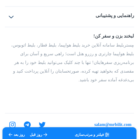
بلیط هواپیما
رزرو هتل
بلیط قطار
راهنمایی و پشتیبانی
بلیط اتوبوس
بلیط سواری
پرسش‌های متداول
پیشنهادها و شکایات
شرایط و مقررات
لبخند بزن و سفر کن!
مجله مِستربلیط
راهکار سازمانی
فرصت‌های شغلی
مِستربلیط سامانه آنلاین خرید بلیط هواپیما، بلیط قطار، بلیط اتوبوس،
درباره ما
بلیط هواپیما چارتری و رزرو هتل است؛ راهی سریع و آسان برای
برنامه‌ریزی سفرهایتان! تنها با چند کلیک می‌توانید بلیط خود را به هر
مقصدی که بخواهید تهیه کرده، صورتحسابتان را آنلاین پرداخت کنید و
بی‌دغدغه آماده سفر خود باشید.
salam@mrbilit.com
فیلتر و مرتب‌سازی
روز قبل
روز بعد
تمامی حقوق برای شرکت عتیق گشت اصفهان محفوظ است.