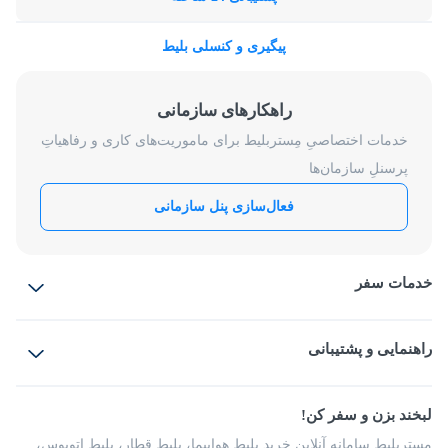
پیگیری و کنسلی بلیط
راهکارهای سازمانی
خدمات اختصاصیِ مِستربلیط برای ماموریت‌های کاری و رفاهیاتِ
پرسنلِ سازمان‌ها
فعال‌سازی پنل سازمانی
خدمات سفر
بلیط هواپیما
رزرو هتل
بلیط قطار
راهنمایی و پشتیبانی
بلیط اتوبوس
بلیط سواری
پرسش‌های متداول
پیشنهادها و شکایات
شرایط و مقررات
لبخند بزن و سفر کن!
مجله مِستربلیط
راهکار سازمانی
فرصت‌های شغلی
مِستربلیط سامانه آنلاین خرید بلیط هواپیما، بلیط قطار، بلیط اتوبوس،