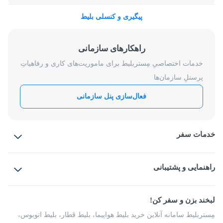
پیگیری و کنسلی بلیط
راهکارهای سازمانی
خدمات اختصاصیِ مِستربلیط برای ماموریت‌های کاری و رفاهیاتِ
پرسنلِ سازمان‌ها
فعال‌سازی پنل سازمانی
خدمات سفر
بلیط هواپیما
رزرو هتل
بلیط قطار
راهنمایی و پشتیبانی
بلیط اتوبوس
بلیط سواری
پرسش‌های متداول
پیشنهادها و شکایات
شرایط و مقررات
لبخند بزن و سفر کن!
مجله مِستربلیط
راهکار سازمانی
فرصت‌های شغلی
مِستربلیط سامانه آنلاین خرید بلیط هواپیما، بلیط قطار، بلیط اتوبوس،