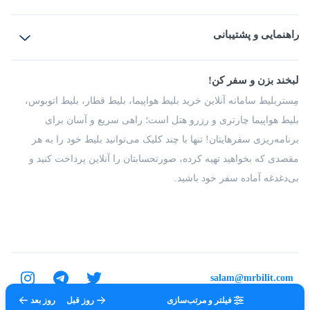
بلیط هواپیما
رزرو هتل
بلیط قطار
راهنمایی و پشتیبانی
بلیط اتوبوس
بلیط سواری
پرسش‌های متداول
پیشنهادها و شکایات
شرایط و مقررات
لبخند بزن و سفر کن!
مجله مِستربلیط
راهکار سازمانی
فرصت‌های شغلی
مِستربلیط سامانه آنلاین خرید بلیط هواپیما، بلیط قطار، بلیط اتوبوس،
درباره ما
بلیط هواپیما چارتری و رزرو هتل است؛ راهی سریع و آسان برای
برنامه‌ریزی سفرهایتان! تنها با چند کلیک می‌توانید بلیط خود را به هر
مقصدی که بخواهید تهیه کرده، صورتحسابتان را آنلاین پرداخت کنید و
بی‌دغدغه آماده سفر خود باشید.
salam@mrbilit.com
فیلتر و مرتب‌سازی
روز قبل
روز بعد
تمامی حقوق برای شرکت عتیق گشت اصفهان محفوظ است.