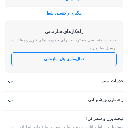
پیگیری و کنسلی بلیط
راهکارهای سازمانی
خدمات اختصاصیِ مِستربلیط برای ماموریت‌های کاری و رفاهیاتِ
پرسنلِ سازمان‌ها
فعال‌سازی پنل سازمانی
خدمات سفر
بلیط هواپیما
رزرو هتل
بلیط قطار
راهنمایی و پشتیبانی
بلیط اتوبوس
بلیط سواری
پرسش‌های متداول
پیشنهادها و شکایات
شرایط و مقررات
لبخند بزن و سفر کن!
مجله مِستربلیط
راهکار سازمانی
فرصت‌های شغلی
مِستربلیط سامانه آنلاین خرید بلیط هواپیما، بلیط قطار، بلیط اتوبوس،