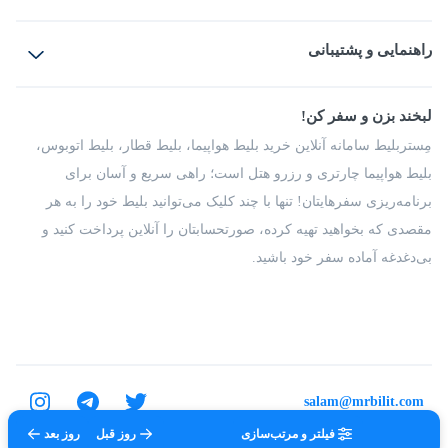
بلیط هواپیما
رزرو هتل
بلیط قطار
راهنمایی و پشتیبانی
بلیط اتوبوس
بلیط سواری
پرسش‌های متداول
پیشنهادها و شکایات
شرایط و مقررات
لبخند بزن و سفر کن!
مجله مِستربلیط
راهکار سازمانی
فرصت‌های شغلی
مِستربلیط سامانه آنلاین خرید بلیط هواپیما، بلیط قطار، بلیط اتوبوس،
درباره ما
بلیط هواپیما چارتری و رزرو هتل است؛ راهی سریع و آسان برای
برنامه‌ریزی سفرهایتان! تنها با چند کلیک می‌توانید بلیط خود را به هر
مقصدی که بخواهید تهیه کرده، صورتحسابتان را آنلاین پرداخت کنید و
بی‌دغدغه آماده سفر خود باشید.
salam@mrbilit.com
فیلتر و مرتب‌سازی
روز قبل
روز بعد
تمامی حقوق برای شرکت عتیق گشت اصفهان محفوظ است.